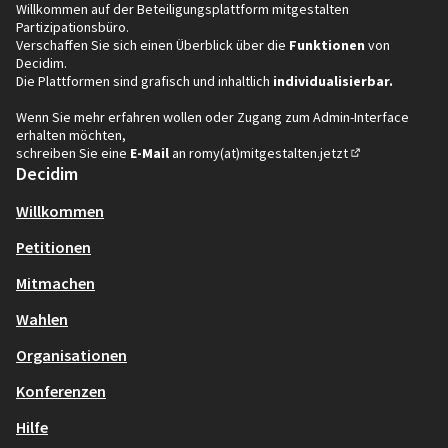
Willkommen auf der Beteiligungsplattform mitgestalten
Partizipationsbüro.
Verschaffen Sie sich einen Überblick über die
Funktionen
von
Decidim.
Die Plattformen sind grafisch und inhaltlich
individualisierbar.
Wenn Sie mehr erfahren wollen oder Zugang zum Admin-Interface
erhalten möchten,
schreiben Sie eine
E-Mail
an
romy(at)mitgestalten.jetzt
(In neuem Tab öf
Decidim
Willkommen
Petitionen
Mitmachen
Wahlen
Organisationen
Konferenzen
Hilfe