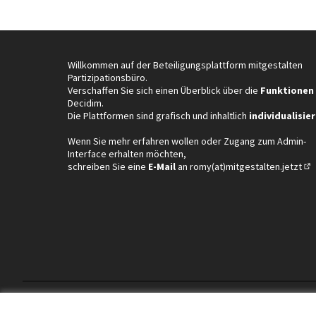
Willkommen auf der Beteiligungsplattform mitgestalten
Partizipationsbüro.
Verschaffen Sie sich einen Überblick über die
Funktionen
Decidim.
Die Plattformen sind grafisch und inhaltlich
individualisier
Wenn Sie mehr erfahren wollen oder Zugang zum Admin-
Interface erhalten möchten,
schreiben Sie eine
E-Mail
an
romy(at)mitgestalten.jetzt
(In
AGBs und Datenschutzbestimmungen
Nutzungsbedingung