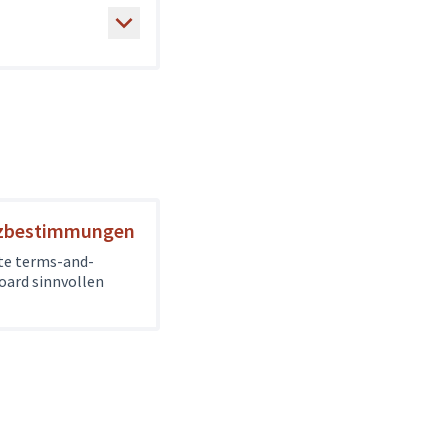
tzbestimmungen
ite terms-and-
oard sinnvollen