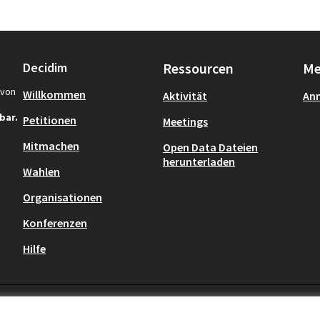
Decidim
Ressourcen
Me
von
Willkommen
Aktivität
An
bar.
Petitionen
Meetings
Mitmachen
Open Data Dateien
herunterladen
Wahlen
 neuem Tab öffnen)
Organisationen
Konferenzen
Hilfe
en
Cookie Einstellungen