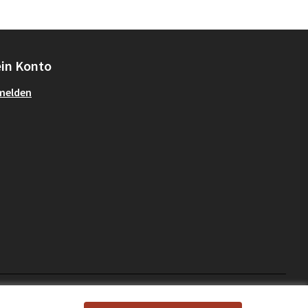
in Konto
melden
mitgestalten Partizipationsbüro auf X
Deutsch