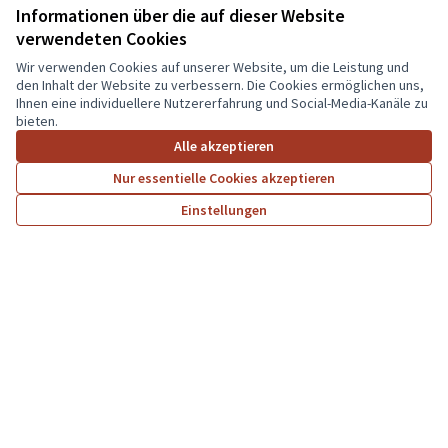
Die Plattformen sind grafisch und inhaltlich
individualisierbar.
Informationen über die auf dieser Website
verwendeten Cookies
Wenn Sie mehr erfahren wollen oder Zugang zum Admin-Interface
erhalten möchten,
Wir verwenden Cookies auf unserer Website, um die Leistung und
schreiben Sie eine
E-Mail
an
romy(at)mitgestalten.jetzt
den Inhalt der Website zu verbessern. Die Cookies ermöglichen uns,
(In neuem Tab öf
Decidim
Ihnen eine individuellere Nutzererfahrung und Social-Media-Kanäle zu
bieten.
Willkommen
Alle akzeptieren
Petitionen
Nur essentielle Cookies akzeptieren
Mitmachen
Einstellungen
Start
Suche
Aktivität
Anmelden
Wahlen
Organisationen
Konferenzen
Hilfe
Ressourcen