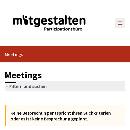
Haup
Meetings
Meetings
Filtern und suchen
Karte überspringen
Leaflet
Das folgende Element ist eine Karte, die die Elemente auf dies
+
Keine Besprechung entspricht Ihren Suchkriterien
−
oder es ist keine Besprechung geplant.