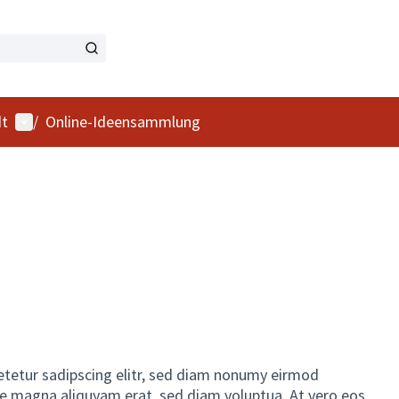
Benutzer-Menü
dt
/
Online-Ideensammlung
etetur sadipscing elitr, sed diam nonumy eirmod
re magna aliquyam erat, sed diam voluptua. At vero eos