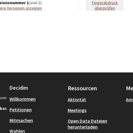
sionsnummer 1
(von 1)
Fingerabdruck
dere Versionen anzeigen
überprüfen
Decidim
Ressourcen
Me
von
Willkommen
Aktivität
An
bar.
Petitionen
Meetings
Mitmachen
Open Data Dateien
herunterladen
Wahlen