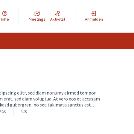
Hilfe
Meetings
Aktivität
Anmelden
dipscing elitr, sed diam nonumy eirmod tempor
m erat, sed diam voluptua. At vero eos et accusam
a kasd gubergren, no sea takimata sanctus est
lor sit amet, consetetur sadipscing elitr, sed
0
0
bore et dolore magna aliquyam erat, sed diam
duo dolores et e…