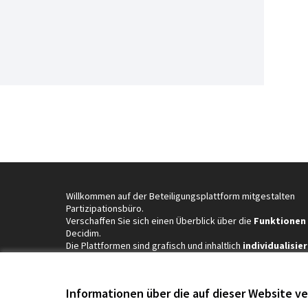
Willkommen auf der Beteiligungsplattform mitgestalten
Partizipationsbüro.
Verschaffen Sie sich einen Überblick über die
Funktionen
Decidim.
Die Plattformen sind grafisch und inhaltlich
individualisier
Wenn Sie mehr erfahren wollen oder Zugang zum Admin-
Interface erhalten möchten,
Informationen über die auf dieser Website 
schreiben Sie eine
E-Mail
an
romy(at)mitgestalten.jetzt
(In