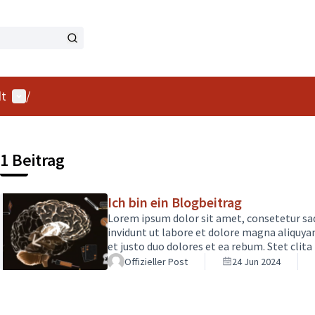
Benutzer-Menü
dt
/
1 Beitrag
Ich bin ein Blogbeitrag
Lorem ipsum dolor sit amet, consetetur sa
invidunt ut labore et dolore magna aliquya
et justo duo dolores et ea rebum. Stet clit
Lorem ipsum dolor sit amet. Lorem ipsum do
Offizieller Post
24 Jun 2024
diam nonumy eirmod tempor invidunt ut la
voluptua. At vero eos et accusam et justo 