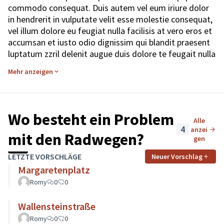
commodo consequat. Duis autem vel eum iriure dolor
in hendrerit in vulputate velit esse molestie consequat,
vel illum dolore eu feugiat nulla facilisis at vero eros et
accumsan et iusto odio dignissim qui blandit praesent
luptatum zzril delenit augue duis dolore te feugait nulla
facilisi.
Mehr anzeigen
Nam liber tempor cum soluta nobis eleifend option
congue nihil imperdiet doming id quod mazim placerat
facer possim assum. Lorem ipsum dolor sit amet,
consectetuer adipiscing elit, sed diam nonummy nibh
Wo besteht ein Problem
Alle
euismod tincidunt ut laoreet dolore magna aliquam
4
anzei
erat volutpat. Ut wisi enim ad minim veniam, quis
mit den Radwegen?
gen
nostrud exerci tation ullamcorper suscipit lobortis nisl
ut aliquip ex ea commodo consequat.
LETZTE VORSCHLÄGE
Neuer Vorschlag
Duis autem vel eum iriure dolor in hendrerit in vulputate
Margaretenplatz
velit esse molestie consequat, vel illum dolore eu
Romy
0
0
feugiat nulla facilisis.
Photo by
Phil Hearing
on
Unsplash
Wallensteinstraße
(Externer Link)
(Externer Link)
Romy
0
0