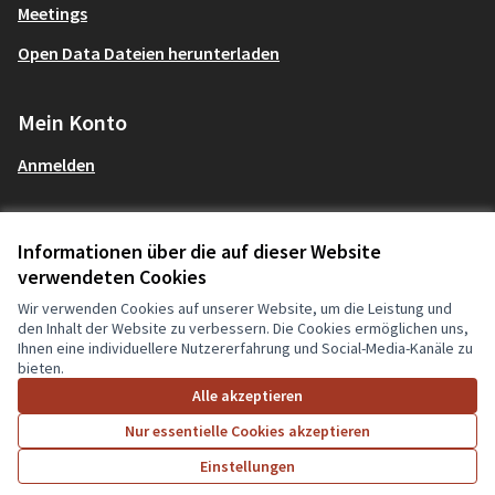
Meetings
Open Data Dateien herunterladen
Mein Konto
Anmelden
Informationen über die auf dieser Website
AGBs und Datenschutzbestimmungen
mitgestalten Partizipationsbüro au
verwendeten Cookies
Deutsch
Nutzungsbedingungen
Sprache wählen
Choose
Cookie Einstellungen
(Externer Link)
Wir verwenden Cookies auf unserer Website, um die Leistung und
den Inhalt der Website zu verbessern. Die Cookies ermöglichen uns,
Ihnen eine individuellere Nutzererfahrung und Social-Media-Kanäle zu
bieten.
Creative Co
(Externer Li
Alle akzeptieren
(Externer Link)
Website mit
freier Software
erstellt.
(Externer Link)
Nur essentielle Cookies akzeptieren
Einstellungen
Start
Suche
Aktivität
Anmelden