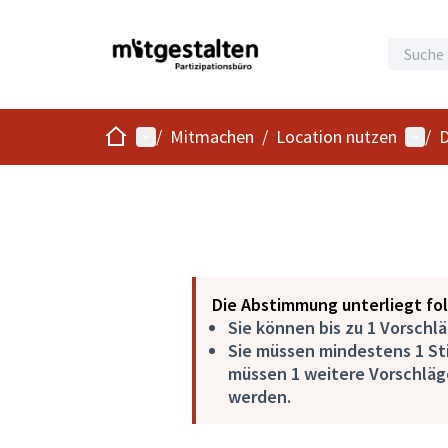
Start
Hauptmenü
Benu
/
Mitmachen
/
Location nutzen
/
D
Die Abstimmung unterliegt fo
Sie können bis zu 1 Vorschl
Sie müssen mindestens 1 St
müssen 1 weitere Vorschläg
werden.