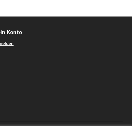
in Konto
melden
mitgestalten Partizipationsbüro auf X