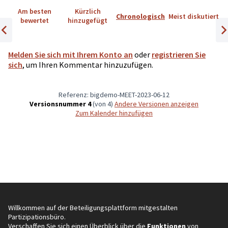
Am besten
Kürzlich
Chronologisch
Meist diskutiert
bewertet
hinzugefügt
Vorheriges Element
Näc
Melden Sie sich mit Ihrem Konto an
oder
registrieren Sie
sich
, um Ihren Kommentar hinzuzufügen.
Referenz: bigdemo-MEET-2023-06-12
Versionsnummer 4
(von 4)
Andere Versionen anzeigen
Zum Kalender hinzufügen
Willkommen auf der Beteiligungsplattform mitgestalten
Partizipationsbüro.
Verschaffen Sie sich einen Überblick über die
Funktionen
von