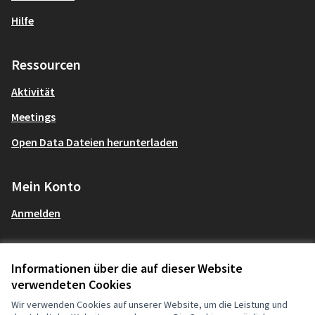
Hilfe
Ressourcen
Aktivität
Meetings
Open Data Dateien herunterladen
Mein Konto
Anmelden
Informationen über die auf dieser Website
AGBs und Datenschutzbestimmungen
mitgestalten Partizipationsbüro au
verwendeten Cookies
Deutsch
Nutzungsbedingungen
Sprache wählen
Choose
Cookie Einstellungen
(Externer Link)
Wir verwenden Cookies auf unserer Website, um die Leistung und