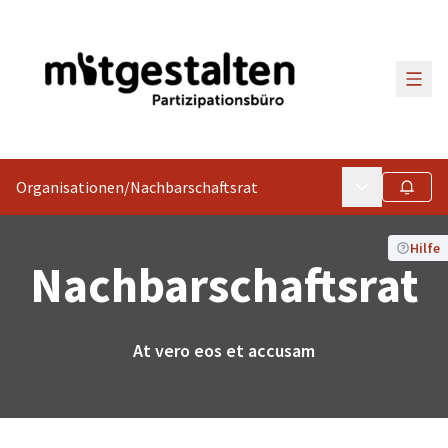
Haup
Organisationen
/
Nachbarschaftsrat
Hauptmenü
Folgen
Hilfe
Nachbarschaftsrat
At vero eos et accusam