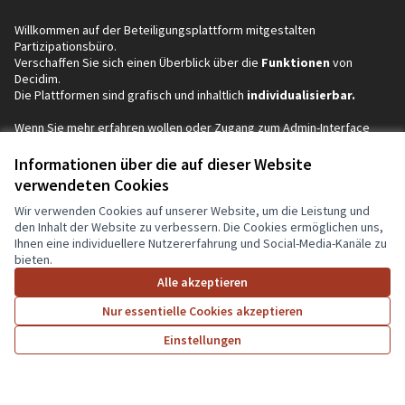
Willkommen auf der Beteiligungsplattform mitgestalten
Partizipationsbüro.
Verschaffen Sie sich einen Überblick über die
Funktionen
von
Decidim.
Die Plattformen sind grafisch und inhaltlich
individualisierbar.
Wenn Sie mehr erfahren wollen oder Zugang zum Admin-Interface
erhalten möchten,
schreiben Sie eine
E-Mail
an
romy(at)mitgestalten.jetzt
Informationen über die auf dieser Website
(In neuem Tab öf
Decidim
verwendeten Cookies
Wir verwenden Cookies auf unserer Website, um die Leistung und
Willkommen
den Inhalt der Website zu verbessern. Die Cookies ermöglichen uns,
Ihnen eine individuellere Nutzererfahrung und Social-Media-Kanäle zu
Petitionen
bieten.
Mitmachen
Alle akzeptieren
Wahlen
Nur essentielle Cookies akzeptieren
Einstellungen
Organisationen
Start
Suche
Aktivität
Anmelden
Konferenzen