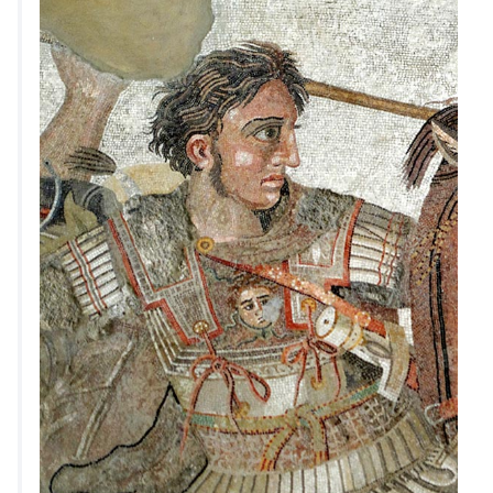
volutpat.Ut wisi enim ad minim veniam, quis nostrud
exerci tation ullamcorper suscipit loborti…