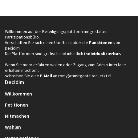
volutpat.Ut wisi enim ad minim veniam, quis nostrud
exerci tation ullamcorper suscipit loborti…
Willkommen auf der Beteiligungsplattform mitgestalten
Partizipationsbüro.
Verschaffen Sie sich einen Überblick über die
Funktionen
von
Decidim.
Die Plattformen sind grafisch und inhaltlich
individualisierbar.
Wenn Sie mehr erfahren wollen oder Zugang zum Admin-Interface
erhalten möchten,
schreiben Sie eine
E-Mail
an
romy(at)mitgestalten.jetzt
(In neuem Tab öf
Decidim
Willkommen
Petitionen
Mitmachen
Wahlen