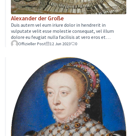
Alexander der Große
Duis autem vel eum iriure dolor in hendrerit in
vulputate velit esse molestie consequat, vel illum
dolore eu feugiat nulla facilisis at vero eros et
accumsan et iusto odio dignissim qui blandit praesent
Offizieller Post
12 Jun 2023
0
luptatum zzril delenit augue duis dolore te feugait
nulla facilisi. Lorem ipsum dolor sit amet, consectetuer
adipiscing elit, sed diam nonummy nibh euismod
tincidunt ut laoreet dolore magna aliquam erat
volutpat.Ut wisi enim ad minim veniam, quis nostrud
exerci tation ullamcorper suscipit loborti…