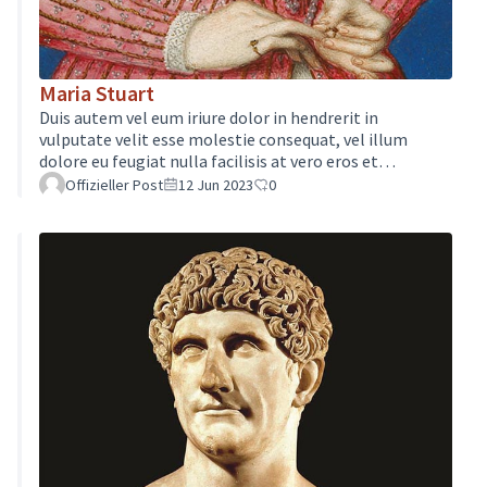
Maria Stuart
Duis autem vel eum iriure dolor in hendrerit in
vulputate velit esse molestie consequat, vel illum
dolore eu feugiat nulla facilisis at vero eros et
accumsan et iusto odio dignissim qui blandit praesent
Offizieller Post
12 Jun 2023
0
luptatum zzril delenit augue duis dolore te feugait
nulla facilisi. Lorem ipsum dolor sit amet, consectetuer
adipiscing elit, sed diam nonummy nibh euismod
tincidunt ut laoreet dolore magna aliquam erat
volutpat.Ut wisi enim ad minim veniam, quis nostrud
exerci tation ullamcorper suscipit loborti…