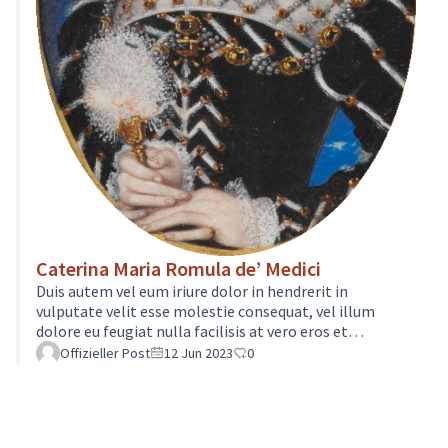
Caterina Maria Romula de’ Medici
Duis autem vel eum iriure dolor in hendrerit in
vulputate velit esse molestie consequat, vel illum
dolore eu feugiat nulla facilisis at vero eros et
accumsan et iusto odio dignissim qui blandit praesent
Offizieller Post
12 Jun 2023
0
luptatum zzril delenit augue duis dolore te feugait
nulla facilisi. Lorem ipsum dolor sit amet, consectetuer
adipiscing elit, sed diam nonummy nibh euismod
tincidunt ut laoreet dolore magna aliquam erat