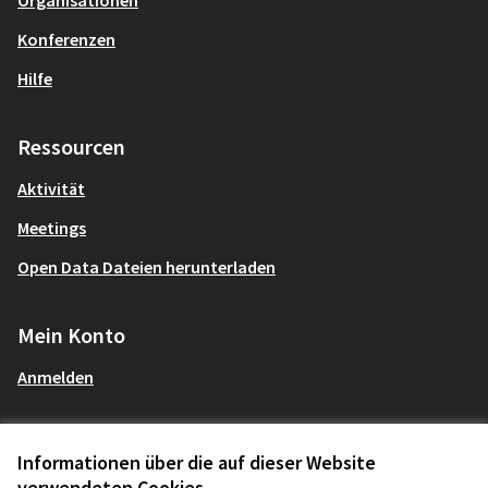
Organisationen
Konferenzen
Hilfe
Ressourcen
Aktivität
Meetings
Open Data Dateien herunterladen
Mein Konto
Anmelden
Informationen über die auf dieser Website
AGBs und Datenschutzbestimmungen
mitgestalten Partizipationsbüro au
verwendeten Cookies