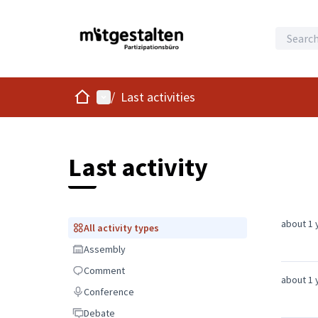
Home
Main menu
/
Last activities
Last activity
about 1 
All activity types
All activity types
Assembly
Assembly
Comment
Comment
about 1 
Conference
Conference
Debate