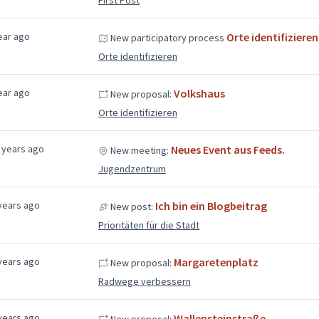
ear ago
Orte identifizieren
New participatory process
Orte identifizieren
ear ago
Volkshaus
New proposal:
Orte identifizieren
 years ago
Neues Event aus Feeds.
New meeting:
Jugendzentrum
years ago
Ich bin ein Blogbeitrag
New post:
Prioritäten für die Stadt
years ago
Margaretenplatz
New proposal:
Radwege verbessern
years ago
Wallensteinstraße
New proposal: