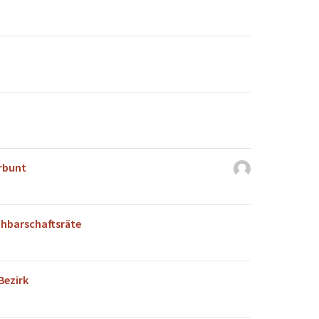
erbunt
hbarschaftsräte
Bezirk