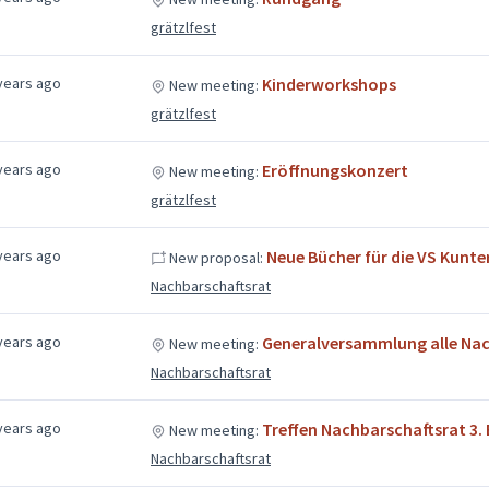
grätzlfest
years ago
Kinderworkshops
New meeting:
grätzlfest
years ago
Eröffnungskonzert
New meeting:
grätzlfest
years ago
Neue Bücher für die VS Kunt
New proposal:
Nachbarschaftsrat
years ago
Generalversammlung alle Nac
New meeting:
Nachbarschaftsrat
years ago
Treffen Nachbarschaftsrat 3. 
New meeting:
Nachbarschaftsrat