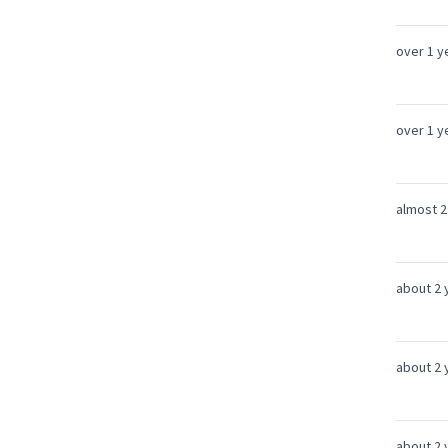
over 1 y
over 1 y
almost 2
about 2 
about 2 
about 2 