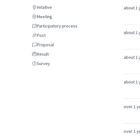
Debate
Initative
about 1 
Initative
Meeting
Meeting
Participatory process
Participatory process
about 1 
Post
Post
Proposal
Proposal
Result
Result
about 1 
Survey
Survey
about 1 
over 1 y
over 1 y