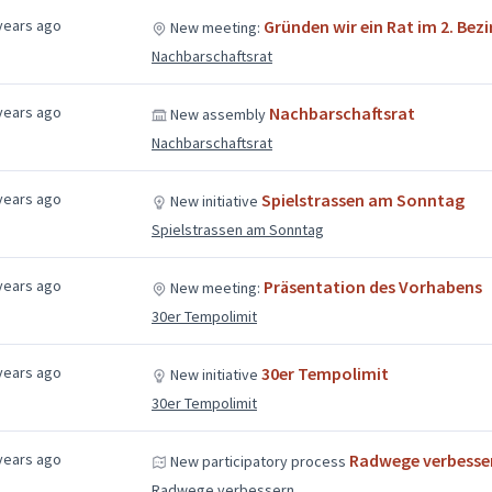
years ago
Gründen wir ein Rat im 2. Bezi
New meeting:
Nachbarschaftsrat
years ago
Nachbarschaftsrat
New assembly
Nachbarschaftsrat
years ago
Spielstrassen am Sonntag
New initiative
Spielstrassen am Sonntag
years ago
Präsentation des Vorhabens
New meeting:
30er Tempolimit
years ago
30er Tempolimit
New initiative
30er Tempolimit
years ago
Radwege verbesse
New participatory process
Radwege verbessern