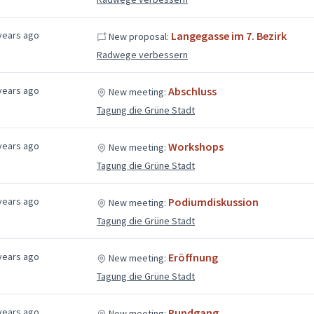
years ago
Langegasse im 7. Bezirk
New proposal:
Radwege verbessern
years ago
Abschluss
New meeting:
Tagung die Grüne Stadt
years ago
Workshops
New meeting:
Tagung die Grüne Stadt
years ago
Podiumdiskussion
New meeting:
Tagung die Grüne Stadt
years ago
Eröffnung
New meeting:
Tagung die Grüne Stadt
years ago
Rundgang
New meeting: