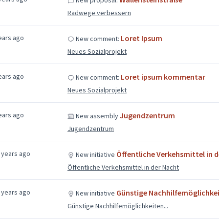
Radwege verbessern
ears ago
Loret Ipsum
New comment:
Neues Sozialprojekt
ears ago
Loret ipsum kommentar
New comment:
Neues Sozialprojekt
ears ago
Jugendzentrum
New assembly
Jugendzentrum
 years ago
Öffentliche Verkehsmittel in 
New initiative
Öffentliche Verkehsmittel in der Nacht
 years ago
Günstige Nachhilfemöglichkei
New initiative
Günstige Nachhilfemöglichkeiten...