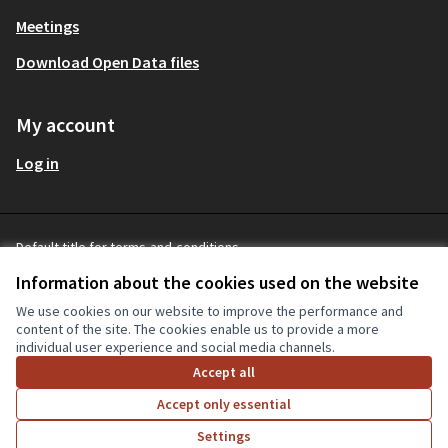
Meetings
Download Open Data files
My account
Log in
Default title for terms-and-conditions
mitgestalten Partizipationsbüro at 
English
Terms and Conditions
Sprache wählen
Choose
Information about the cookies used on the website
Cookie settings
(External link)
We use cookies on our website to improve the performance and
content of the site. The cookies enable us to provide a more
individual user experience and social media channels.
Creative Co
(External lin
Accept all
(External link)
Website made with
free software
(External link)
Accept only essential
Settings