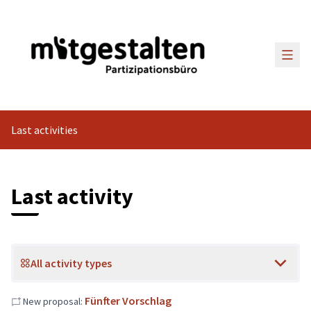
Main
Last activities
Last activity
All activity types
Fünfter Vorschlag
New proposal: