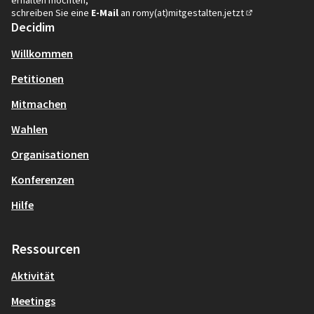
erhalten möchten,
schreiben Sie eine
E-Mail
an
romy(at)mitgestalten.jetzt
(In neuem Tab öf
Decidim
Willkommen
Petitionen
Mitmachen
Wahlen
Organisationen
Konferenzen
Hilfe
Ressourcen
Aktivität
Meetings